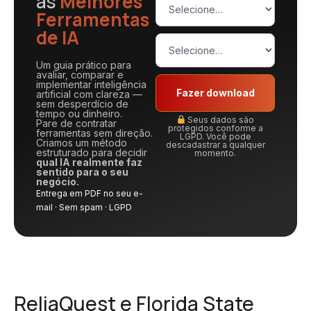
as
Melhores
Ferramentas
de IA
Um guia prático para
avaliar, comparar e
implementar inteligência
Fazer download
artificial com clareza —
sem desperdício de
tempo ou dinheiro.
Seus dados são
Pare de contratar
protegidos conforme a
ferramentas sem direção.
LGPD. Você pode
Criamos um método
descadastrar a qualquer
estruturado para decidir
momento.
qual IA realmente faz
sentido para o seu
negócio.
Entrega em PDF no seu e-
mail · Sem spam · LGPD
ReliaQuest e Florida State