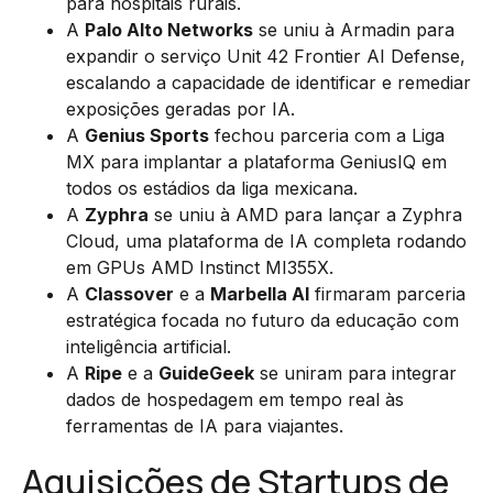
para hospitais rurais.
A
Palo Alto Networks
se uniu à Armadin para
expandir o serviço Unit 42 Frontier AI Defense,
escalando a capacidade de identificar e remediar
exposições geradas por IA.
A
Genius Sports
fechou parceria com a Liga
MX para implantar a plataforma GeniusIQ em
todos os estádios da liga mexicana.
A
Zyphra
se uniu à AMD para lançar a Zyphra
Cloud, uma plataforma de IA completa rodando
em GPUs AMD Instinct MI355X.
A
Classover
e a
Marbella AI
firmaram parceria
estratégica focada no futuro da educação com
inteligência artificial.
A
Ripe
e a
GuideGeek
se uniram para integrar
dados de hospedagem em tempo real às
ferramentas de IA para viajantes.
Aquisições de Startups de