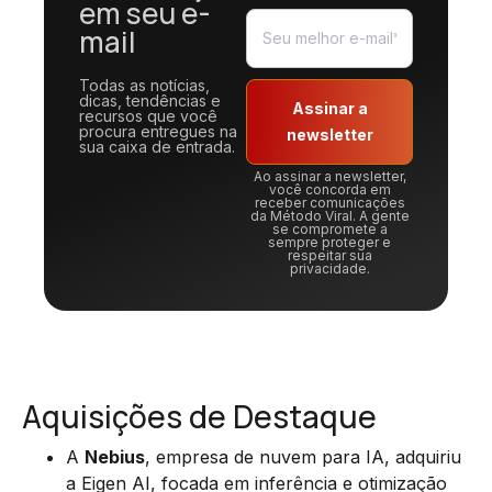
em seu e-
mail
Todas as notícias,
dicas, tendências e
Assinar a
recursos que você
procura entregues na
newsletter
sua caixa de entrada.
Ao assinar a newsletter,
você concorda em
receber comunicações
da Método Viral. A gente
se compromete a
sempre proteger e
respeitar sua
privacidade.
Aquisições de Destaque
A
Nebius
, empresa de nuvem para IA, adquiriu
a Eigen AI, focada em inferência e otimização