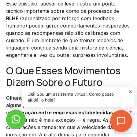
Esse episódio, apesar de leve, ilustra um ponto
técnico importante sobre como os processos de
RLHF
(aprendizado por reforço com feedback
humano) podem gerar comportamentos inesperados
quando as recompensas não são calibradas com
cuidado. É um lembrete de que treinar modelos de
linguagem continua sendo uma mistura de ciência,
engenharia e, vez ou outra, surpresas involuntárias.
O Que Esses Movimentos
Dizem Sobre o Futuro
×
Olá! Sou um assistente virtual. Como posso
Olhando para o conjunto de notícias dessa semana,
ajudá-lo hoje?
alguns padrões ficam evidentes. Primeiro, a
colaboração entre empresas estabelecidas e
startups
não é mais exceção — é regra. As grandes
corporações entenderam que a velocidade da
inovação em IA é alta demais para depender