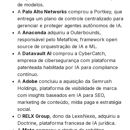
de modelos.
A
Palo Alto Networks
comprou a Portkey, que
entrega um plano de controle centralizado para
gerenciar e proteger agentes autônomos de IA.
A
Anaconda
adquiriu a Outerbounds,
responsável pelo Metaflow, framework open
source de orquestração de IA e ML.
A
Datavault AI
comprou a CyberCatch,
empresa de cibersegurança com plataforma
patenteada habilitada por IA para compliance
contínuo.
A
Adobe
concluiu a aquisição da Semrush
Holdings, plataforma de visibilidade de marca
com insights baseados em IA para SEO,
marketing de conteúdo, mídia paga e estratégia
social.
O
RELX Group
, dono da LexisNexis, adquiriu a
Doctrine, plataforma francesa de IA jurídica.
A
Meta
comprou a startup de robótica