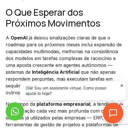
O Que Esperar dos
Próximos Movimentos
A
OpenAI
já deixou sinalizações claras de que o
roadmap para os próximos meses inclui expansão de
capacidades multimodais, melhorias na consistência
dos modelos em tarefas complexas de raciocínio e
uma aposta crescente em agentes autônomos —
sistemas de
Inteligência Artificial
que não apenas
respondem perguntas, mas executam tarefas em
×
sequência, tomam micro-decisões e interagem com
Olá! Sou um assistente virtual. Como posso
outros sistemas digitais de forma independente.
ajudá-lo hoje?
No campo da
plataforma empresarial
, a tendência é
de integração cada vez mais profunda com os
sistemas já utilizados pelas empresas — ERP, CRM,
ferramentas de gestão de projetos e plataformas de