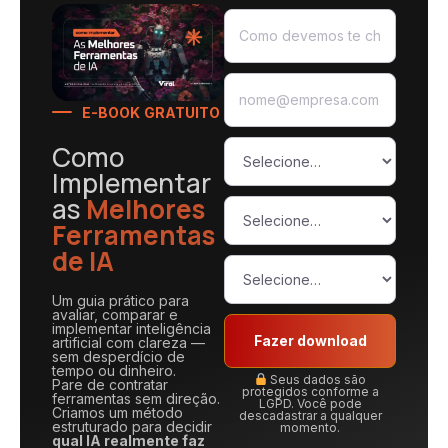
E-BOOK GRATUITO
Como
Implementar
as
Melhores
Ferramentas
de IA
Um guia prático para
avaliar, comparar e
implementar inteligência
Fazer download
artificial com clareza —
sem desperdício de
tempo ou dinheiro.
Seus dados são
Pare de contratar
protegidos conforme a
ferramentas sem direção.
LGPD. Você pode
Criamos um método
descadastrar a qualquer
estruturado para decidir
momento.
qual IA realmente faz