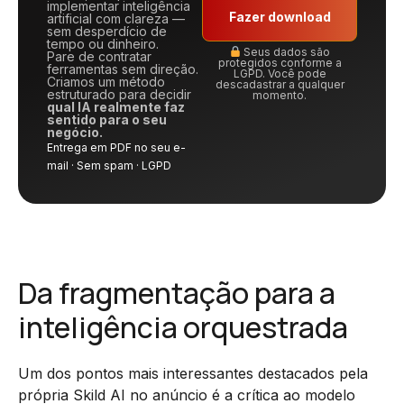
implementar inteligência
Fazer download
artificial com clareza —
sem desperdício de
tempo ou dinheiro.
Seus dados são
Pare de contratar
protegidos conforme a
ferramentas sem direção.
LGPD. Você pode
Criamos um método
descadastrar a qualquer
estruturado para decidir
momento.
qual IA realmente faz
sentido para o seu
negócio.
Entrega em PDF no seu e-
mail · Sem spam · LGPD
Da fragmentação para a
inteligência orquestrada
Um dos pontos mais interessantes destacados pela
própria Skild AI no anúncio é a crítica ao modelo