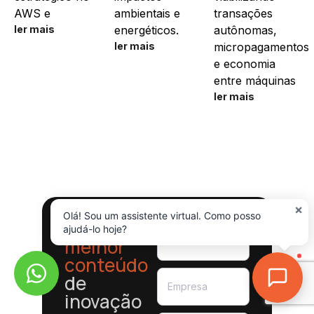
AWS e
ambientais e
transações
ler mais
energéticos.
autônomas,
ler mais
micropagamentos
e economia
entre máquinas
ler mais
×
Olá! Sou um assistente virtual. Como posso
Receba o
ajudá-lo hoje?
melhor
conteúdo
de
inovação