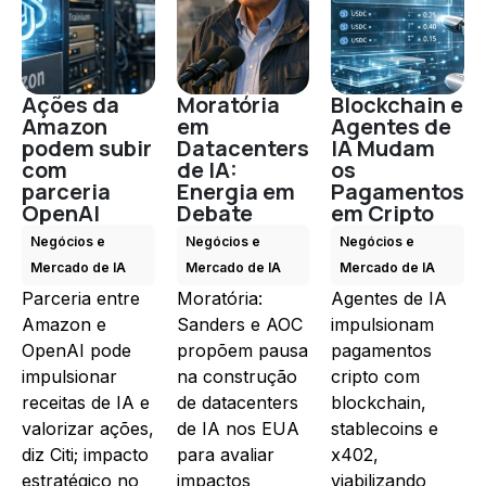
Ações da
Moratória
Blockchain e
Amazon
em
Agentes de
podem subir
Datacenters
IA Mudam
com
de IA:
os
parceria
Energia em
Pagamentos
OpenAI
Debate
em Cripto
Negócios e
Negócios e
Negócios e
Mercado de IA
Mercado de IA
Mercado de IA
Parceria entre
Moratória:
Agentes de IA
Amazon e
Sanders e AOC
impulsionam
OpenAI pode
propõem pausa
pagamentos
impulsionar
na construção
cripto com
receitas de IA e
de datacenters
blockchain,
valorizar ações,
de IA nos EUA
stablecoins e
diz Citi; impacto
para avaliar
x402,
estratégico no
impactos
viabilizando