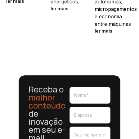
ler mais
energéticos.
autônomas,
ler mais
micropagamentos
e economia
entre máquinas
ler mais
Receba o
melhor
conteúdo
de
inovação
em seu e-
mail