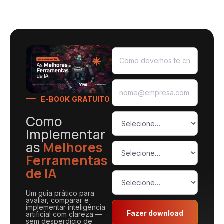
E-BOOK GRATUITO
Como
Implementar
as
Melhores
Ferramentas
de IA
Um guia prático para
avaliar, comparar e
implementar inteligência
Fazer download
artificial com clareza —
sem desperdício de