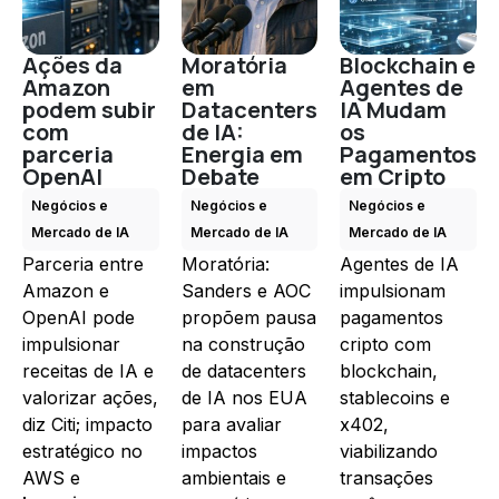
Ações da
Moratória
Blockchain e
Amazon
em
Agentes de
podem subir
Datacenters
IA Mudam
com
de IA:
os
parceria
Energia em
Pagamentos
OpenAI
Debate
em Cripto
Negócios e
Negócios e
Negócios e
Mercado de IA
Mercado de IA
Mercado de IA
Parceria entre
Moratória:
Agentes de IA
Amazon e
Sanders e AOC
impulsionam
OpenAI pode
propõem pausa
pagamentos
impulsionar
na construção
cripto com
receitas de IA e
de datacenters
blockchain,
valorizar ações,
de IA nos EUA
stablecoins e
diz Citi; impacto
para avaliar
x402,
estratégico no
impactos
viabilizando
AWS e
ambientais e
transações