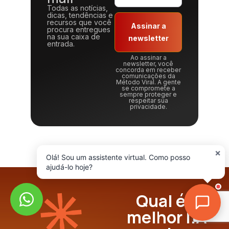
Todas as notícias,
dicas, tendências e
recursos que você
Assinar a
procura entregues
na sua caixa de
newsletter
entrada.
Ao assinar a
newsletter, você
concorda em receber
comunicações da
Método Viral. A gente
se compromete a
sempre proteger e
respeitar sua
privacidade.
×
Olá! Sou um assistente virtual. Como posso
ajudá-lo hoje?
Qual é a
melhor I.A