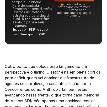
tempo ou dinheiro.
Seus dados são
Pare de contratar
protegidos conforme a
ferramentas sem direção.
LGPD. Você pode
Criamos um método
descadastrar a qualquer
estruturado para decidir
momento.
qual IA realmente faz
sentido para o seu
negócio.
Entrega em PDF no seu e-
mail · Sem spam · LGPD
Outro ponto que coloca esse lançamento em
perspectiva é o timing. O setor está em plena corrida
para definir quem vai dominar a infraestrutura de
agentes corporativos, e cada atualização conta.
Concorrentes como Anthropic também estão
avançando nessa frente, o que torna cada melhoria
do Agents SDK não apenas uma novidade técnica,
mas uma declaração de posicionamento estratégico