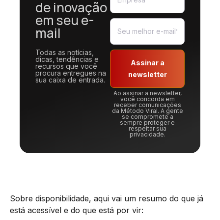
de inovação
em seu e-
mail
Todas as notícias,
dicas, tendências e
Assinar a
recursos que você
procura entregues na
newsletter
sua caixa de entrada.
Ao assinar a newsletter,
você concorda em
receber comunicações
da Método Viral. A gente
se compromete a
sempre proteger e
respeitar sua
privacidade.
Sobre disponibilidade, aqui vai um resumo do que já
está acessível e do que está por vir: