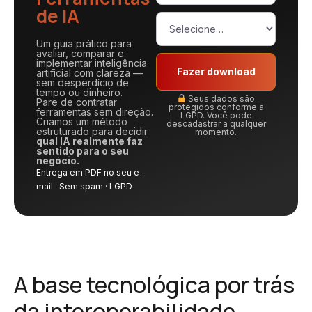
de IA
Um guia prático para
avaliar, comparar e
implementar inteligência
Fazer download
artificial com clareza —
sem desperdício de
tempo ou dinheiro.
Seus dados são
Pare de contratar
protegidos conforme a
ferramentas sem direção.
LGPD. Você pode
Criamos um método
descadastrar a qualquer
estruturado para decidir
momento.
qual IA realmente faz
sentido para o seu
negócio.
Entrega em PDF no seu e-
mail · Sem spam · LGPD
A base tecnológica por trás
da interoperabilidade