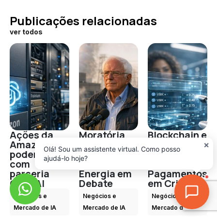
Publicações relacionadas
ver todos
Ações da
Moratória
Blockchain e
Amazon
em
Agentes de
×
Olá! Sou um assistente virtual. Como posso
podem subir
Datacenters
IA Mudam
ajudá-lo hoje?
com
de IA:
os
parceria
Energia em
Pagamentos
OpenAI
Debate
em Cripto
Negócios e
Negócios e
Negócios e
Mercado de IA
Mercado de IA
Mercado de IA