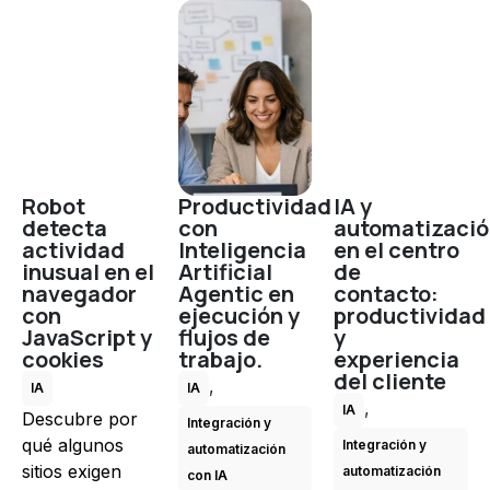
Robot
Productividad
IA y
detecta
con
automatizaci
actividad
Inteligencia
en el centro
inusual en el
Artificial
de
navegador
Agentic en
contacto:
con
ejecución y
productividad
JavaScript y
flujos de
y
cookies
trabajo.
experiencia
del cliente
,
IA
IA
,
IA
Descubre por
Integración y
qué algunos
Integración y
automatización
sitios exigen
automatización
con IA