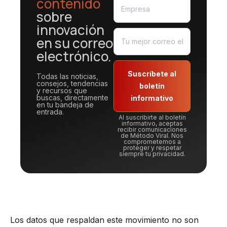
contenido
sobre
innovación
en su correo
electrónico.
Suscríbete al
Todas las noticias,
consejos, tendencias
boletín
y recursos que
buscas, directamente
informativo
en tu bandeja de
entrada.
Al suscribirte al boletín
informativo, aceptas
recibir comunicaciones
de Método Viral. Nos
comprometemos a
proteger y respetar
siempre tu privacidad.
Los datos que respaldan este movimiento no son