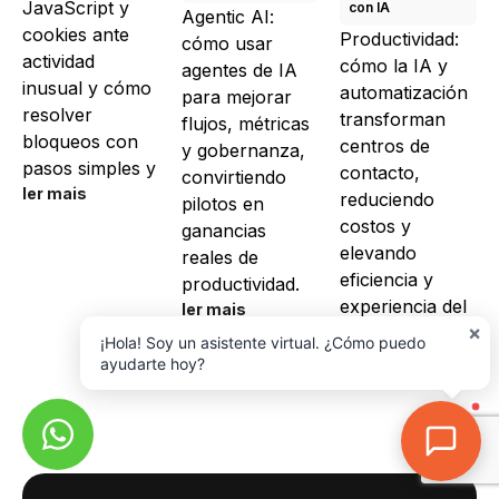
JavaScript y
con IA
Agentic AI:
cookies ante
Productividad:
cómo usar
actividad
cómo la IA y
agentes de IA
inusual y cómo
automatización
para mejorar
resolver
transforman
flujos, métricas
bloqueos con
centros de
y gobernanza,
pasos simples y
contacto,
convirtiendo
ler mais
reduciendo
pilotos en
costos y
ganancias
elevando
reales de
eficiencia y
productividad.
experiencia del
ler mais
×
cliente.
¡Hola! Soy un asistente virtual. ¿Cómo puedo
ler mais
ayudarte hoy?