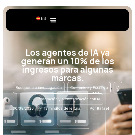
ES
Los agentes de IA ya
generan un 10% de los
ingresos para algunas
marcas.
,
,
Búsqueda e investigación
Contenido y Escritura
IA
,
Integración y automatización con IA
30/03/2026
13 minutos de leitura
Por
Rafael