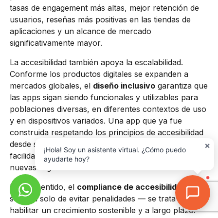
tasas de engagement más altas, mejor retención de
usuarios, reseñas más positivas en las tiendas de
aplicaciones y un alcance de mercado
significativamente mayor.
La accesibilidad también apoya la escalabilidad.
Conforme los productos digitales se expanden a
mercados globales, el
diseño inclusivo
garantiza que
las apps sigan siendo funcionales y utilizables para
poblaciones diversas, en diferentes contextos de uso
y en dispositivos variados. Una app que ya fue
construida respetando los principios de accesibilidad
desde sus cimientos se adapta con mucha más
×
¡Hola! Soy un asistente virtual. ¿Cómo puedo
facilidad a nuevos mercados, nuevos idiomas y
ayudarte hoy?
nuevas regulaciones.
En ese sentido, el
compliance de accesibilidad
no
se trata solo de evitar penalidades — se trata de
habilitar un crecimiento sostenible y a largo plazo.