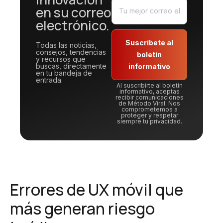
en su correo
electrónico.
Suscríbete al
Todas las noticias,
consejos, tendencias
boletín
y recursos que
buscas, directamente
informativo
en tu bandeja de
entrada.
Al suscribirte al boletín
informativo, aceptas
recibir comunicaciones
de Método Viral. Nos
comprometemos a
proteger y respetar
siempre tu privacidad.
Errores de UX móvil que
más generan riesgo