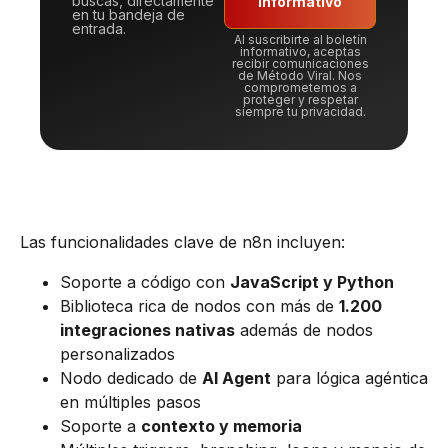
buscas, directamente
informativo
en tu bandeja de
entrada.
Al suscribirte al boletín
informativo, aceptas
recibir comunicaciones
de Método Viral. Nos
comprometemos a
proteger y respetar
siempre tu privacidad.
Las funcionalidades clave de n8n incluyen:
Soporte a código con
JavaScript y Python
Biblioteca rica de nodos con más de
1.200
integraciones nativas
además de nodos
personalizados
Nodo dedicado de
AI Agent
para lógica agéntica
en múltiples pasos
Soporte a
contexto y memoria