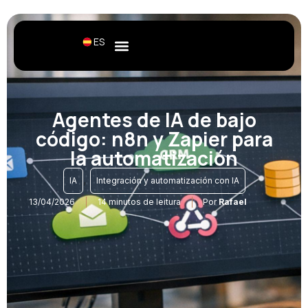
ES
Agentes de IA de bajo
código: n8n y Zapier para
la automatización
,
IA
Integración y automatización con IA
13/04/2026
14 minutos de leitura
Por
Rafael