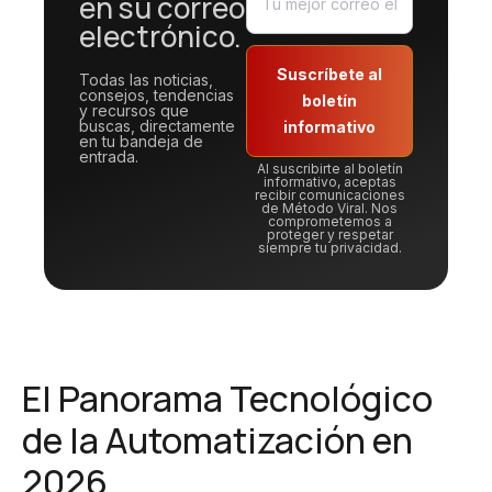
en su correo
electrónico.
Suscríbete al
Todas las noticias,
consejos, tendencias
boletín
y recursos que
buscas, directamente
informativo
en tu bandeja de
entrada.
Al suscribirte al boletín
informativo, aceptas
recibir comunicaciones
de Método Viral. Nos
comprometemos a
proteger y respetar
siempre tu privacidad.
El Panorama Tecnológico
de la Automatización en
2026