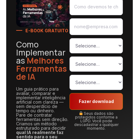
E-BOOK GRATUITO
Como
Implementar
as
Melhores
Ferramentas
de IA
Um guia prático para
avaliar, comparar e
implementar inteligência
Fazer download
artificial com clareza —
sem desperdício de
tempo ou dinheiro.
Seus dados são
Pare de contratar
protegidos conforme a
ferramentas sem direção.
LGPD. Você pode
Criamos um método
descadastrar a qualquer
estruturado para decidir
momento.
qual IA realmente faz
sentido para o seu