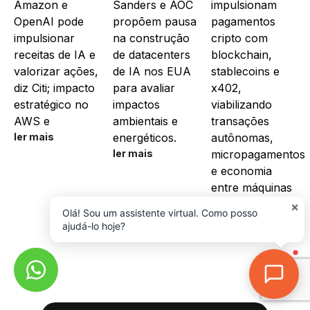
Amazon e
Sanders e AOC
impulsionam
OpenAI pode
propõem pausa
pagamentos
impulsionar
na construção
cripto com
receitas de IA e
de datacenters
blockchain,
valorizar ações,
de IA nos EUA
stablecoins e
diz Citi; impacto
para avaliar
x402,
estratégico no
impactos
viabilizando
AWS e
ambientais e
transações
ler mais
energéticos.
autônomas,
ler mais
micropagamentos
e economia
entre máquinas
ler mais
×
Olá! Sou um assistente virtual. Como posso
ajudá-lo hoje?