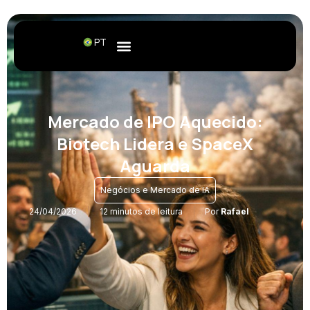
PT
Mercado de IPO Aquecido:
Biotech Lidera e SpaceX
Aguarda
Negócios e Mercado de IA
24/04/2026
12 minutos de leitura
Por
Rafael