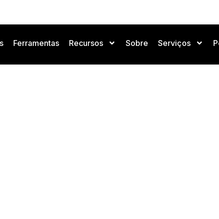
s
Ferramentas
Recursos
Sobre
Serviços
P
IA: HPE, a joia oculta da 
Negócios e Mercado de IA