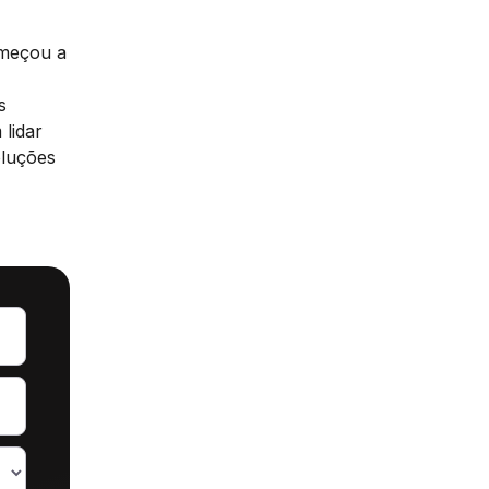
omeçou a
s
 lidar
oluções