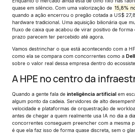
Enquanto o mercado ainda está de olho fixo nas fab
quase em silêncio. Com uma valorização de
15,8% n
quando a ação encerrou o pregão cotada a US$ 27,81
hardware tradicional. Uma aquisição bilionária que 
fluxo de caixa que acabou de virar positivo de form
prazo parecem ter percebido até agora.
Vamos destrinchar o que está acontecendo com a H
como ela se compara com concorrentes como a
Del
sobre o valor real dessa empresa dentro do ecossist
A HPE no centro da infraest
Quando a gente fala de
inteligência artificial
em esca
algum ponto da cadeia. Servidores de alto desempenh
velocidade e plataformas de orquestração de worklo
antes de chegar a quem realmente usa IA no dia a d
concorrentes conseguem preencher com a mesma profu
é que ela faz isso de forma quase discreta, sem o gl