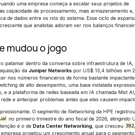
. Quando uma empresa começa a escalar seus projetos de
mais capacidade de processamento, mais armazenamento e,
oca de dados entre os nós do sistema. Esse ciclo de expan
 crescente que analistas adoram ver nos balanços financeir
e mudou o jogo
 patamar dentro da conversa sobre infraestrutura de IA,
aquisição da
Juniper Networks
por US$ 13,4 bilhões em 2
cer nos números financeiros de forma bastante impactante
witching de alto desempenho, uma base instalada expressi
, e a plataforma de redes baseada em IA chamada Mist AI
 rede e antecipar problemas antes que eles causem impact
 impressionante. O segmento de Networking da HPE registro
ual
no primeiro trimestre do ano fiscal de 2026, atingindo
atenção é o de
Data Center Networking
, que cresceu
382
 empresa projetou um crescimento anual para o segmento