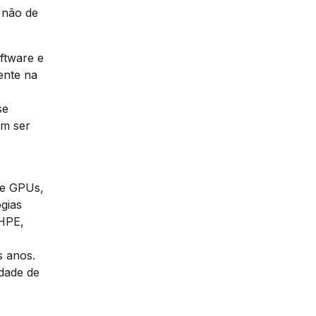
 não de
ftware e
ente na
se
em ser
re GPUs,
gias
 HPE,
s anos.
dade de