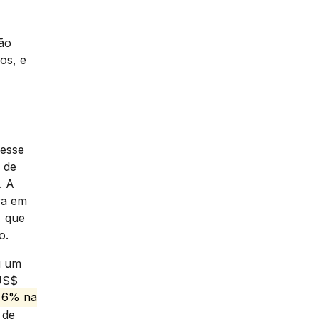
são
os, e
 esse
 de
. A
va em
, que
o.
u um
 US$
,6% na
 de