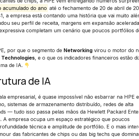
ricantes de chips, a HPE vem entregando números surpree
o acumulado do ano
até o fechamento de 20 de abril de 20
, a empresa está contando uma história que vai muito al
mudou seu perfil de receita, margens em expansão acelerad
a expressiva completam um cenário que poucos portfólios d
PE, por que o segmento de
Networking
virou o motor do n
l Technologies
, e o que os indicadores financeiros estão d
ema de IA.
rutura de IA
la empresarial, é quase impossível não esbarrar na HPE 
o, sistemas de armazenamento distribuído, redes de alta
ads — tudo isso passa pelas mãos da Hewlett Packard Ente
ia. A empresa ocupa um espaço estratégico que poucos
ndidade técnica e amplitude de portfólio. E o mais inter
amour das fabricantes de chips ou das big techs que domin