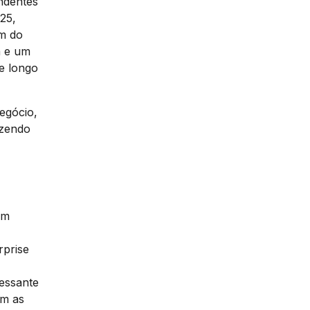
ndentes
25,
ém do
a e um
e longo
egócio,
izendo
em
rprise
essante
am as