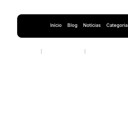
Início
Blog
Notícias
Categoria
Networking e 
21/04/2026
12 minutos de leitura
Por
Rafael