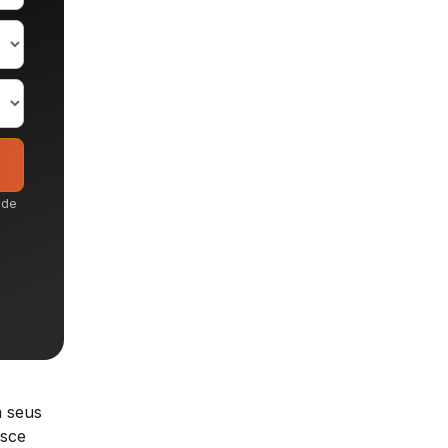
ode
m seus
esce