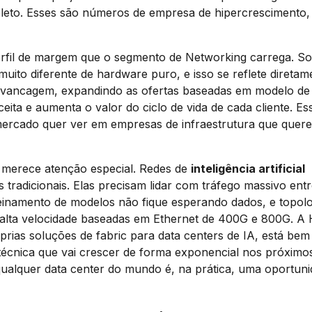
leto. Esses são números de empresa de hipercrescimento,
erfil de margem que o segmento de Networking carrega. So
muito diferente de hardware puro, e isso se reflete diretam
alavancagem, expandindo as ofertas baseadas em modelo de
eceita e aumenta o valor do ciclo de vida de cada cliente. Es
mercado quer ver em empresas de infraestrutura que quer
e merece atenção especial. Redes de
inteligência artificial
 tradicionais. Elas precisam lidar com tráfego massivo ent
reinamento de modelos não fique esperando dados, e topolo
e alta velocidade baseadas em Ethernet de 400G e 800G. A
rias soluções de fabric para data centers de IA, está bem
écnica que vai crescer de forma exponencial nos próximo
ualquer data center do mundo é, na prática, uma oportuni