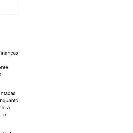
 finanças
ente
m
entadas
Enquanto
oem a
, o