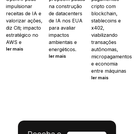
impulsionar
na construção
cripto com
receitas de IA e
de datacenters
blockchain,
valorizar ações,
de IA nos EUA
stablecoins e
diz Citi; impacto
para avaliar
x402,
estratégico no
impactos
viabilizando
AWS e
ambientais e
transações
ler mais
energéticos.
autônomas,
ler mais
micropagamentos
e economia
entre máquinas
ler mais