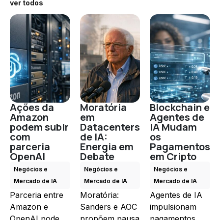
ver todos
Ações da
Moratória
Blockchain e
Amazon
em
Agentes de
podem subir
Datacenters
IA Mudam
com
de IA:
os
parceria
Energia em
Pagamentos
OpenAI
Debate
em Cripto
Negócios e
Negócios e
Negócios e
Mercado de IA
Mercado de IA
Mercado de IA
Parceria entre
Moratória:
Agentes de IA
Amazon e
Sanders e AOC
impulsionam
OpenAI pode
propõem pausa
pagamentos