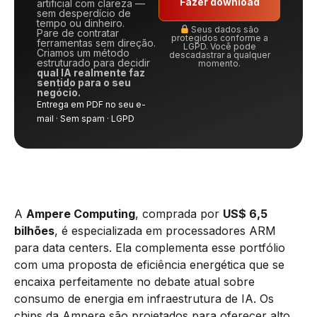
Fazer download
artificial com clareza —
sem desperdício de
tempo ou dinheiro.
Seus dados são
Pare de contratar
protegidos conforme a
ferramentas sem direção.
LGPD. Você pode
Criamos um método
descadastrar a qualquer
estruturado para decidir
momento.
qual IA realmente faz
sentido para o seu
negócio.
Entrega em PDF no seu e-
mail · Sem spam · LGPD
A
Ampere Computing
, comprada por
US$ 6,5
bilhões
, é especializada em processadores ARM
para data centers. Ela complementa esse portfólio
com uma proposta de eficiência energética que se
encaixa perfeitamente no debate atual sobre
consumo de energia em infraestrutura de IA. Os
chips da Ampere são projetados para oferecer alto