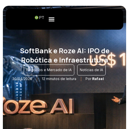
PT
SoftBank e Roze AI: IPO de
Robótica e Infraestrutura
,
Negócios e Mercado de IA
Notícias de IA
30/04/2026
12 minutos de leitura
Por
Rafael