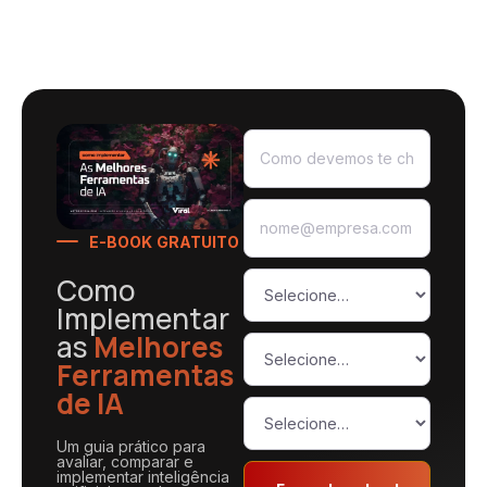
E-BOOK GRATUITO
Como
Implementar
as
Melhores
Ferramentas
de IA
Um guia prático para
avaliar, comparar e
implementar inteligência