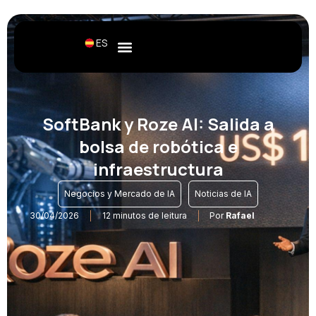
ES
SoftBank y Roze AI: Salida a
bolsa de robótica e
infraestructura
,
Negocios y Mercado de IA
Noticias de IA
30/04/2026
12 minutos de leitura
Por
Rafael