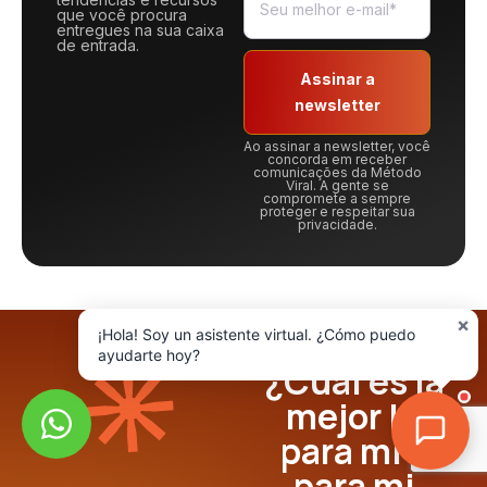
que você procura
entregues na sua caixa
de entrada.
Assinar a
newsletter
Ao assinar a newsletter, você
concorda em receber
comunicações da Método
Viral. A gente se
compromete a sempre
proteger e respeitar sua
privacidade.
×
¡Hola! Soy un asistente virtual. ¿Cómo puedo
ayudarte hoy?
¿Cuál es la
mejor IA
para mí o
para mi