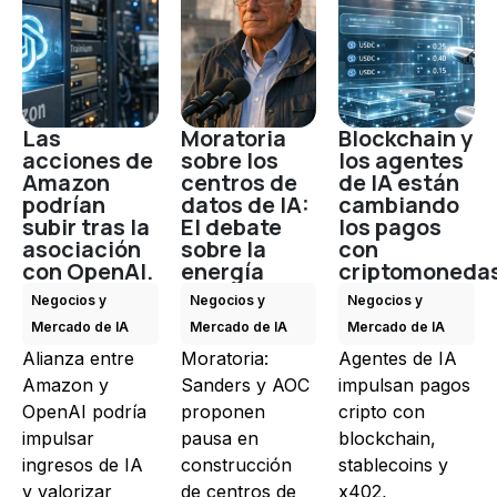
Las
Moratoria
Blockchain y
acciones de
sobre los
los agentes
Amazon
centros de
de IA están
podrían
datos de IA:
cambiando
subir tras la
El debate
los pagos
asociación
sobre la
con
con OpenAI.
energía
criptomoneda
Negocios y
Negocios y
Negocios y
Mercado de IA
Mercado de IA
Mercado de IA
Alianza entre
Moratoria:
Agentes de IA
Amazon y
Sanders y AOC
impulsan pagos
OpenAI podría
proponen
cripto con
impulsar
pausa en
blockchain,
ingresos de IA
construcción
stablecoins y
y valorizar
de centros de
x402,