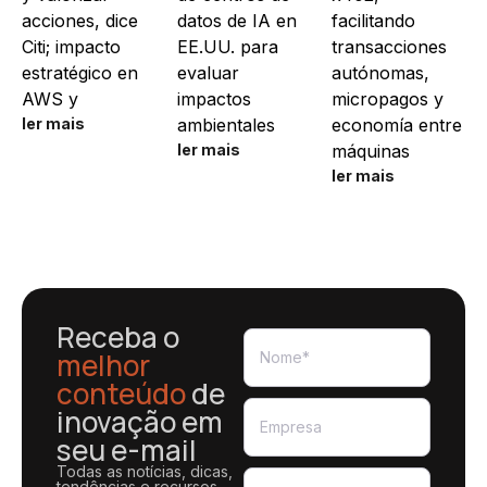
acciones, dice
datos de IA en
facilitando
Citi; impacto
EE.UU. para
transacciones
estratégico en
evaluar
autónomas,
AWS y
impactos
micropagos y
ler mais
ambientales
economía entre
ler mais
máquinas
ler mais
Receba o
melhor
conteúdo
de
inovação em
seu e-mail
Todas as notícias, dicas,
tendências e recursos