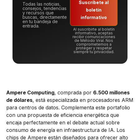
Suscríbete al
Todas las noticias,
consejos, tendencias
boletín
y recursos que
buscas, directamente
informativo
en tu bandeja de
entrada.
Al suscribirte al boletín
informativo, aceptas
recibir comunicaciones
de Método Viral. Nos
comprometemos a
proteger y respetar
siempre tu privacidad.
Ampere Computing
, comprada por
6.500 millones
de dólares
, está especializada en procesadores ARM
para centros de datos. Complementa este portafolio
con una propuesta de eficiencia energética que
encaja perfectamente en el debate actual sobre
consumo de energía en infraestructura de IA. Los
chips de Ampere están diseñados para ofrecer alto