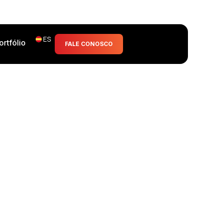
ES
ortfólio
FALE CONOSCO
e Costos y Acelera el