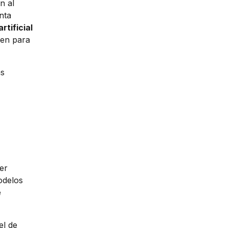
n al
nta
rtificial
cen para
as
er
odelos
e
el de