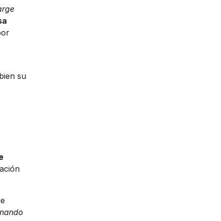
arge
sa
por
bien su
e
zación
ue
onando