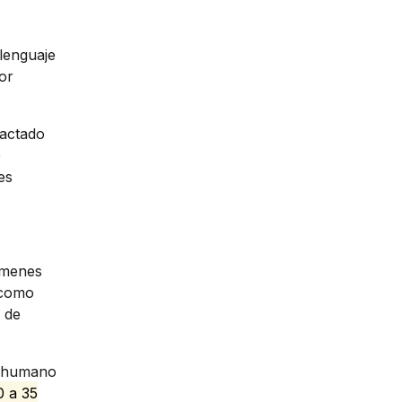
lenguaje
or
dactado
e
es
úmenes
 como
 de
n humano
0 a 35