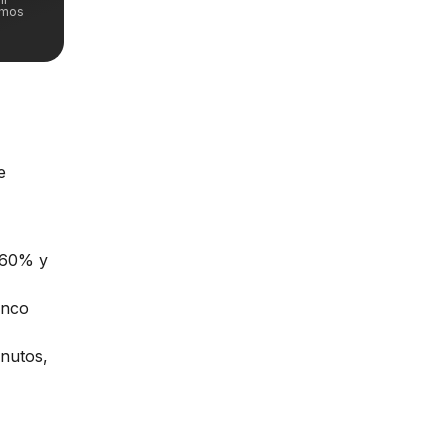
emos
e
n 60% y
inco
inutos,