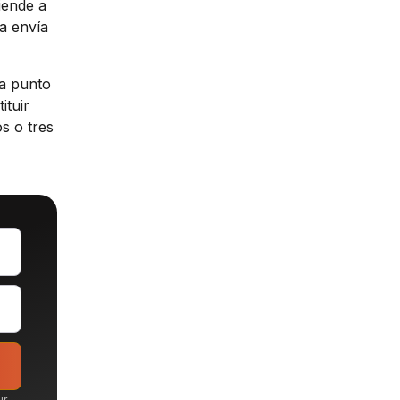
iende a
a envía
da punto
ituir
s o tres
ir