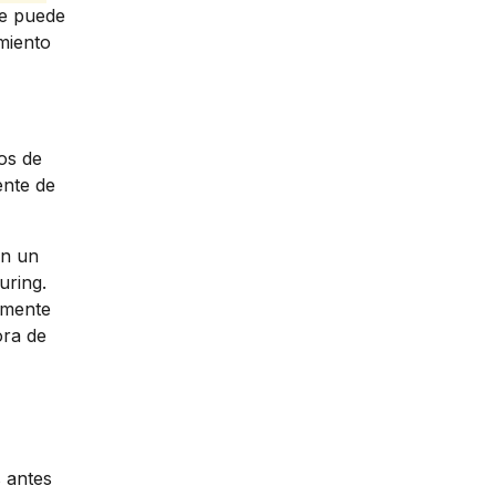
te puede
miento
os de
ente de
on un
uring.
amente
ora de
 antes