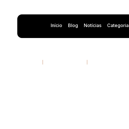
Início
Blog
Notícias
Categoria
Automatización para 
09/03/2026
13 minutos de leitura
Por
Rafael