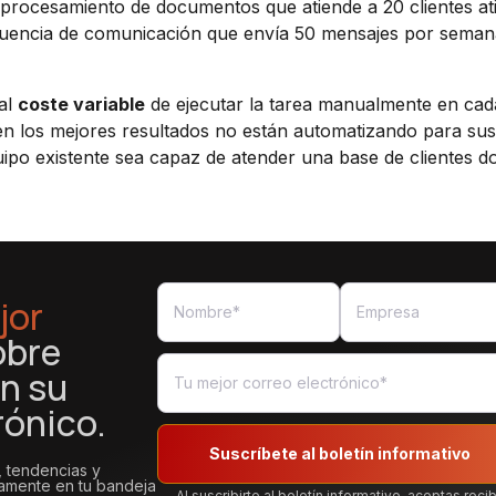
de procesamiento de documentos que atiende a 20 clientes at
ecuencia de comunicación que envía 50 mensajes por seman
 al
coste variable
de ejecutar la tarea manualmente en ca
n los mejores resultados no están automatizando para sust
po existente sea capaz de atender una base de clientes do
jor
obre
n su
rónico.
Suscríbete al boletín informativo
, tendencias y
tamente en tu bandeja
Al suscribirte al boletín informativo, aceptas recib