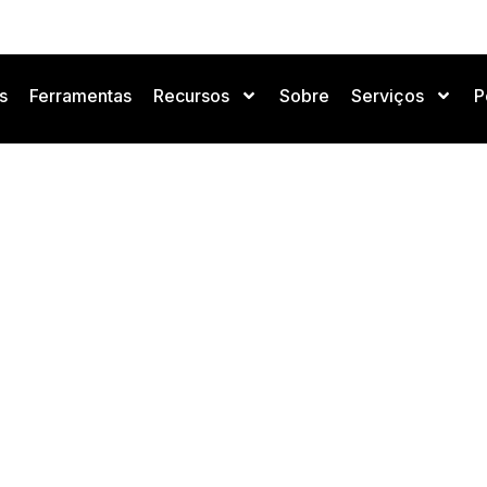
s
Ferramentas
Recursos
Sobre
Serviços
P
Pequeñas Empresas: Reduc
Crecimiento
Sem categoria