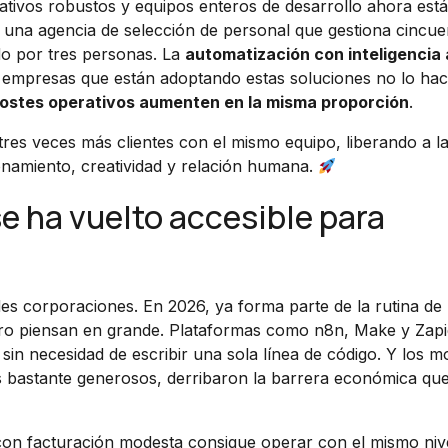
tivos robustos y equipos enteros de desarrollo ahora está
una agencia de selección de personal que gestiona cincue
do por tres personas. La
automatización con inteligencia a
as empresas que están adoptando estas soluciones no lo ha
 costes operativos aumenten en la misma proporción
.
 tres veces más clientes con el mismo equipo, liberando a l
onamiento, creatividad y relación humana.
e ha vuelto accesible para
des corporaciones. En 2026, ya forma parte de la rutina de
o piensan en grande. Plataformas como n8n, Make y Zapi
 sin necesidad de escribir una sola línea de código. Y los m
s bastante generosos, derribaron la barrera económica qu
con facturación modesta consigue operar con el mismo niv