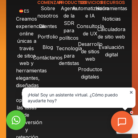
COMENZAR
PRODUCTOS
SERVICIOS
RECURSOS
Sobre
Agente
Automatización
Herramientas
ES
nosotros
de la
e IA
Creamos
Noticias
SDR
experiencias
Clientes
Consultoría
Calculadora
para
online
de UX
Portfolio
de sitio web
políticos
únicas a
Desarrollo
Blog
Evaluación
través
Tecnología
de sitios
digital
de sitios
para
Contáctanos
web
web y
dentistas
Productos
herramientas
digitales
elegantes,
diseñadas
×
para
¡Hola! Soy un asistente virtual. ¿Cómo puedo
optimizar
ayudarte hoy?
las tasas
de
conversión
y
retención