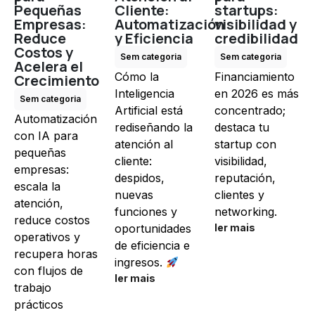
Pequeñas
Cliente:
startups:
Empresas:
Automatización
visibilidad y
Reduce
y Eficiencia
credibilidad
Costos y
Sem categoria
Sem categoria
Acelera el
Cómo la
Financiamiento
Crecimiento
Inteligencia
en 2026 es más
Sem categoria
Artificial está
concentrado;
Automatización
rediseñando la
destaca tu
con IA para
atención al
startup con
pequeñas
cliente:
visibilidad,
empresas:
despidos,
reputación,
escala la
nuevas
clientes y
atención,
funciones y
networking.
reduce costos
oportunidades
ler mais
operativos y
de eficiencia e
recupera horas
ingresos.
con flujos de
ler mais
trabajo
prácticos