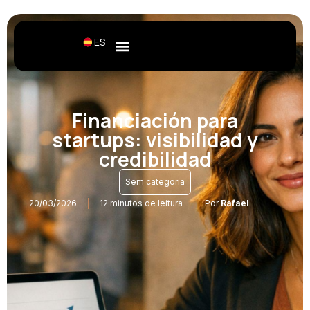
ES
Financiación para
startups: visibilidad y
credibilidad
Sem categoria
20/03/2026
12 minutos de leitura
Por
Rafael