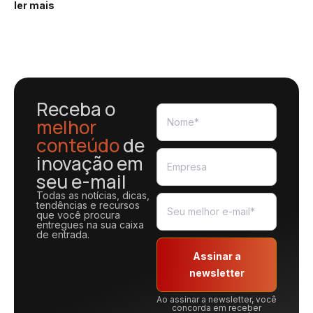
ler mais
Receba o
melhor
conteúdo
de
inovação em
seu e-mail
Todas as notícias, dicas,
tendências e recursos
que você procura
entregues na sua caixa
de entrada.
Assinar a
newsletter
Ao assinar a newsletter, você
concorda em receber