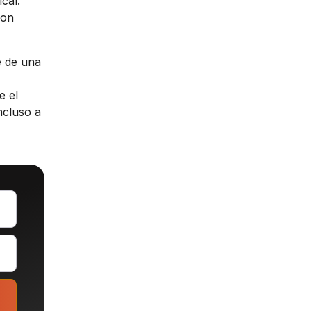
cal.
con
e de una
e el
ncluso a