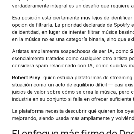
verdaderamente integral es un desafío que requiere ali
Esa posición está ciertamente muy lejos de identifica
opción de filtrarla. La prioridad declarada de Spotify
de identidad, en lugar de intentar filtrar música ba
en la música no es una categoría binaria, sino que ex
Artistas ampliamente sospechosos de ser IA, como
S
esencialmente tratados como cualquier otro artista po
considera spam relacionado con IA, como subidas mas
Robert Prey
, quien estudia plataformas de streaming e
situación como un acto de equilibrio difícil — casi exi
juicios de valor sobre cómo se crea la música, pero co
industria en su conjunto si falla en ofrecer suficiente
La plataforma necesita descubrir qué quieren los oyen
mejorando, siendo usada más ampliamente y volviéndo
El enfoque más firme de De