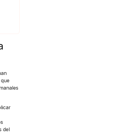
a
han
 que
emanales
licar
os
s del