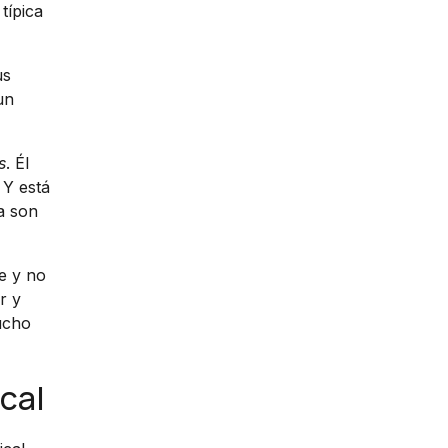
típica
us
un
s
. Él
 Y está
ma son
e y no
r y
ucho
cal