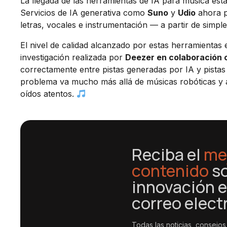
La llegada de las herramientas de IA para música es
Servicios de IA generativa como
Suno
y
Udio
ahora p
letras, vocales e instrumentación — a partir de simp
El nivel de calidad alcanzado por estas herramientas
investigación realizada por
Deezer en colaboración 
correctamente entre pistas generadas por IA y pista
problema va mucho más allá de músicas robóticas y a
oídos atentos.
Reciba el
me
contenido
s
innovación e
correo elect
Todas las noticias, consejos