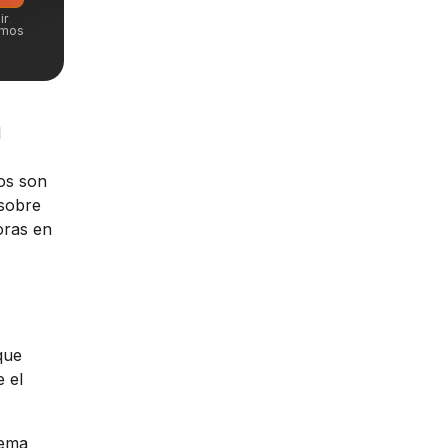
ir
emos
l
os son
 sobre
oras en
que
 el
tema