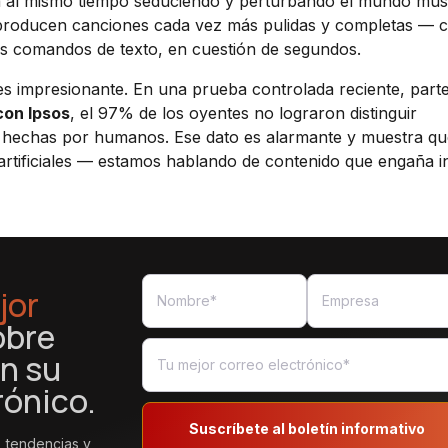
tá al mismo tiempo seduciendo y perturbando el mundo musi
roducen canciones cada vez más pulidas y completas — 
les comandos de texto, en cuestión de segundos.
 es impresionante. En una prueba controlada reciente, part
con Ipsos
, el 97% de los oyentes no lograron distinguir
s hechas por humanos. Ese dato es alarmante y muestra qu
rtificiales — estamos hablando de contenido que engaña i
jor
obre
n su
rónico.
Suscríbete al boletín informativo
, tendencias y