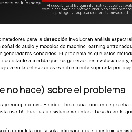
tamente en tu bandeja
Al suscribirte al boletín informativo, aceptas recib
comunicaciones de Método Viral. Nos compromet
a proteger y respetar siempre tu privacidad.
rometedores para la
detección
involucran análisis espectra
 la señal de audio y modelos de machine learning entrenados
r generadores conocidos. El problema es que estos métod
ón constante a medida que los generadores evolucionan y,
 mejora en la detección es eventualmente superada por mej
ue no hace) sobre el problema
as preocupaciones. En abril, lanzó una función de prueba 
ista usó IA. Pero es un sistema voluntario basado en lo que
ción completa por sí sola, afirmando que construir un sis