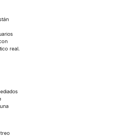
stán
uarios
 con
ico real.
mediados
e
 una
streo