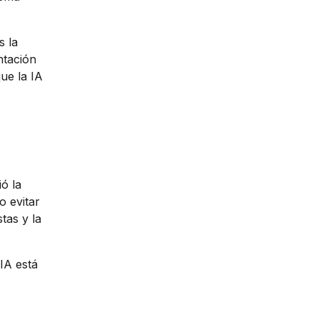
s la
ntación
ue la IA
ió la
o evitar
tas y la
IA está