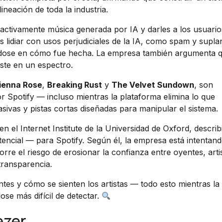
neación de toda la industria.
r activamente música generada por IA y darles a los usuario
 es lidiar con usos perjudiciales de la IA, como spam y supla
sándose en cómo fue hecha. La empresa también argumenta q
iste en un espectro.
ienna Rose
,
Breaking Rust
y
The Velvet Sundown
, son
r Spotify — incluso mientras la plataforma elimina lo que
ivas y pistas cortas diseñadas para manipular el sistema.
n el Internet Institute de la Universidad de Oxford, describ
stencial — para Spotify. Según él, la empresa está intentand
rre el riesgo de erosionar la confianza entre oyentes, artis
 transparencia.
tes y cómo se sienten los artistas — todo esto mientras la 
se más difícil de detectar.
ezer