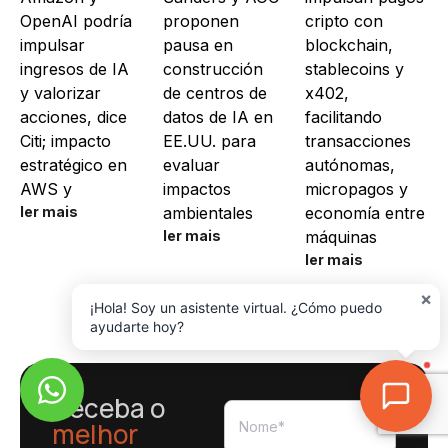
OpenAI podría
proponen
cripto con
impulsar
pausa en
blockchain,
ingresos de IA
construcción
stablecoins y
y valorizar
de centros de
x402,
acciones, dice
datos de IA en
facilitando
Citi; impacto
EE.UU. para
transacciones
estratégico en
evaluar
autónomas,
AWS y
impactos
micropagos y
ler mais
ambientales
economía entre
ler mais
máquinas
ler mais
×
¡Hola! Soy un asistente virtual. ¿Cómo puedo
ayudarte hoy?
Receba o
melhor