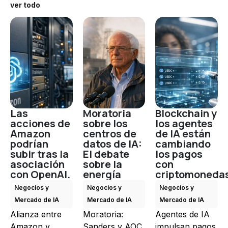
ver todo
Las
Moratoria
Blockchain y
acciones de
sobre los
los agentes
Amazon
centros de
de IA están
podrían
datos de IA:
cambiando
subir tras la
El debate
los pagos
asociación
sobre la
con
con OpenAI.
energía
criptomoneda
Negocios y
Negocios y
Negocios y
Mercado de IA
Mercado de IA
Mercado de IA
Alianza entre
Moratoria:
Agentes de IA
Amazon y
Sanders y AOC
impulsan pagos