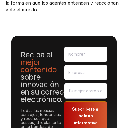
la forma en que los agentes entienden y reaccionan
ante el mundo.
Reciba el
mejor
contenido
sobre
innovación
en su correo
electrónico.
Suscríbete al
Todas las noticias,
consejos, tendencias
boletín
y recursos que
buscas, directamente
informativo
en tu bandeja de