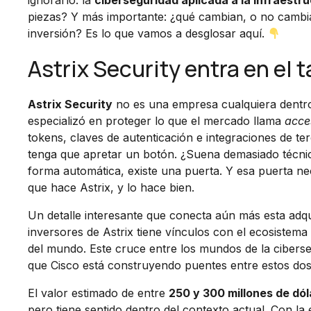
ignorarlo: la
ciberseguridad aplicada a la infraestru
piezas? Y más importante: ¿qué cambian, o no cambi
inversión? Es lo que vamos a desglosar aquí.
Astrix Security entra en el 
Astrix Security
no es una empresa cualquiera dentro
especializó en proteger lo que el mercado llama
acce
tokens, claves de autenticación e integraciones de 
tenga que apretar un botón. ¿Suena demasiado técnic
forma automática, existe una puerta. Y esa puerta ne
que hace Astrix, y lo hace bien.
Un detalle interesante que conecta aún más esta adqu
inversores de Astrix tiene vínculos con el ecosistema
del mundo. Este cruce entre los mundos de la ciberseg
que Cisco está construyendo puentes entre estos dos 
El valor estimado de entre
250 y 300 millones de dó
pero tiene sentido dentro del contexto actual. Con la