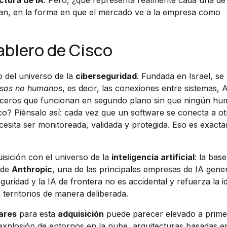
ctura de IA
. Pero, ¿qué representa realmente cada una de
an, en la forma en que el mercado ve a la empresa como
tablero de Cisco
 del universo de la
ciberseguridad
. Fundada en Israel, se
sos no humanos
, es decir, las conexiones entre sistemas, 
terceros que funcionan en segundo plano sin que ningún h
o? Piénsalo así: cada vez que un software se conecta a ot
cesita ser monitoreada, validada y protegida. Eso es exact
isición con el universo de la
inteligencia artificial
: la bas
 de
Anthropic
, una de las principales empresas de IA gener
uridad y la IA de frontera no es accidental y refuerza la i
territorios de manera deliberada.
lares
para esta
adquisición
puede parecer elevado a primer
 explosión de entornos en la nube, arquitecturas basadas e