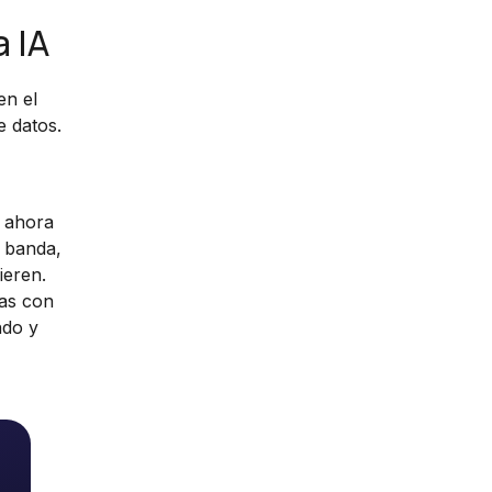
a IA
en el
e datos.
o ahora
e banda,
ieren.
das con
ndo y