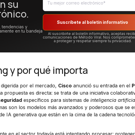
n su
rónico.
Suscríbete al boletín informativo
, tendencias y
tamente en tu bandeja
Al suscribirte al boletín informativo, aceptas recib
comunicaciones de Método Viral. Nos compromet
a proteger y respetar siempre tu privacidad.
ng y por qué importa
 digerida por el mercado,
Cisco
anunció su entrada en el
P
 propuesta es directa: se trata de una iniciativa colaborati
seguridad
específicos para sistemas de
inteligencia artificia
temas son los modelos más avanzados y poderosos que se e
de IA generativa que están en la cima de la cadena tecnoló
e en el sector todavía está intentando procesar: protege