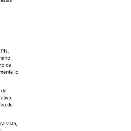
 estas
APIs,
umano
ro de
amente lo
e de
ativa
dea de
a vista,
n