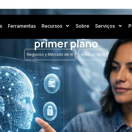
s
Ferramentas
Recursos
Sobre
Serviços
P
Glasswing: Inteligencia arti
primer plano
,
Negocios y Mercado de IA
Noticias de IA