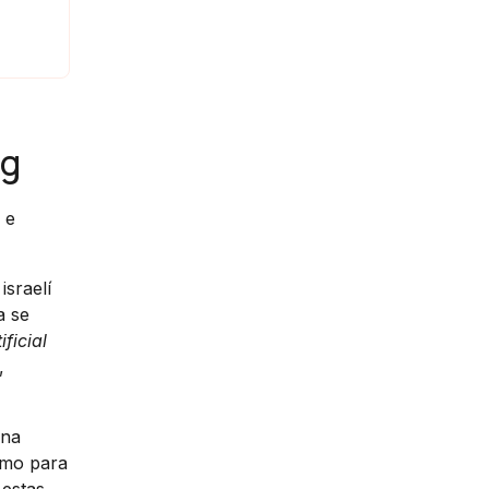
ng
 e
israelí
a se
ificial
,
una
omo para