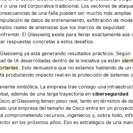
r o una red corporativa tradicional. Los vectores de ataqu
as consecuencias de una falla pueden ser mucho más amplias
nipulación de datos de entrenamiento, exfiltración de mode
mplos reales de amenazas que los marcos de seguridad
nfrentar. El Glasswing existe para llenar exactamente ese 
ar respuestas concretas a estos desafíos.
Glasswing ya está generando resultados prácticos. Según
d de IA desarrolladas dentro de la iniciativa ya están
iden
ortantes
. Esto demuestra que no estamos hablando de un
tá produciendo impacto real en la protección de sistemas cr
ramente simbólica. La empresa trae consigo una infraestruc
global, además de una larga trayectoria en
ciberseguridad
Cisco al Glasswing tienen peso real, tanto en términos de d
ndo una empresa del tamaño de Cisco entra en un proyec
tá comprometiendo recursos, ingenieros y, sobre todo, infl
sector en los próximos años. Eso es estratégico de una ma