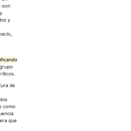
e son
 y
los y
vacío,
tificando
 grupo
íticos.
tura de
atos
to como
uencia
nera que