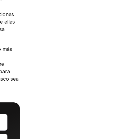
ciones
e ellas
sa
o más
ne
 para
isco sea