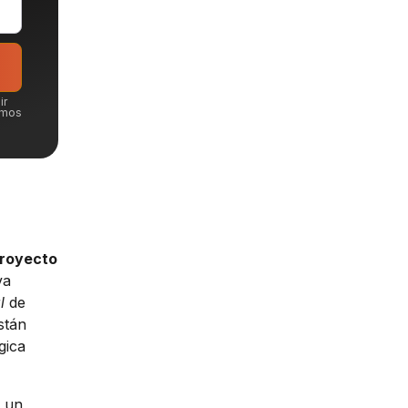
ir
emos
royecto
va
l
de
stán
gica
r un