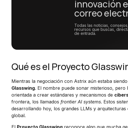
innovación e
correo elect
Todas las noticias, consejos
recursos que buscas, direc
de entrada.
Qué es el Proyecto Glasswi
Mientras la negociación con Astrix aún estaba siendo
Glasswing
. El nombre puede sonar misterioso, pero la
orientada a crear estándares y mecanismos de
ciber
frontera, los llamados
frontier AI systems
. Estos sis
desarrollando hoy, los grandes LLMs y arquitecturas 
global.
El
Proyecto Glasswing
reconoce algo que mucha gent