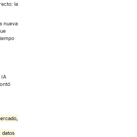
ecto: la
ta nueva
fue
 tiempo
 IA
montó
mercado,
, datos