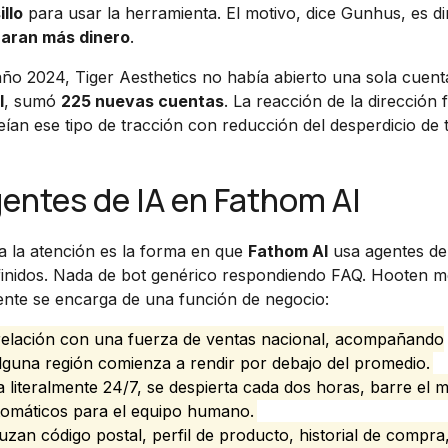
llo
para usar la herramienta. El motivo, dice Gunhus, es dir
aran más dinero
.
 año 2024, Tiger Aesthetics no había abierto una sola cuen
I
, sumó
225 nuevas cuentas
. La reacción de la dirección 
eían ese tipo de tracción con reducción del desperdicio de
entes de IA en Fathom AI
ma la atención es la forma en que
Fathom AI
usa agentes de
efinidos. Nada de bot genérico respondiendo FAQ. Hooten 
ente se encarga de una función de negocio:
relación con una fuerza de ventas nacional, acompañando
lguna región comienza a rendir por debajo del promedio.
 literalmente 24/7, se despierta cada dos horas, barre el 
omáticos para el equipo humano.
zan código postal, perfil de producto, historial de compra