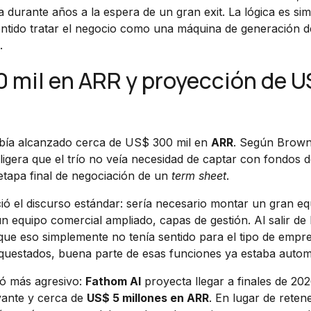
durante años a la espera de un gran exit. La lógica es simp
sentido tratar el negocio como una máquina de generación d
.
0 mil en ARR y proyección de U
bía alcanzado cerca de US$ 300 mil en
ARR
. Según Brown
 ligera que el trío no veía necesidad de captar con fondos 
etapa final de negociación de un
term sheet
.
ó el discurso estándar: sería necesario montar un gran eq
 equipo comercial ampliado, capas de gestión. Al salir de 
ue eso simplemente no tenía sentido para el tipo de empr
questados, buena parte de esas funciones ya estaba autom
ió más agresivo:
Fathom AI
proyecta llegar a finales de 20
evante y cerca de
US$ 5 millones en ARR
. En lugar de reten