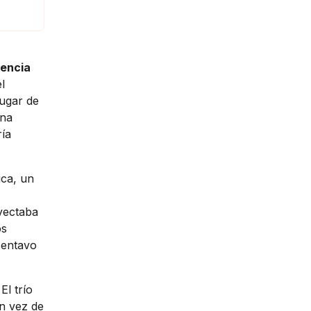
gencia
l
lugar de
una
ría
ica, un
yectaba
os
 centavo
 El trío
en vez de