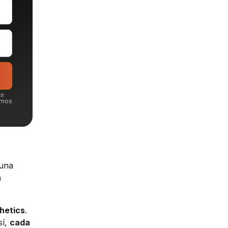
ir
emos
 una
a
hetics
.
sí,
cada