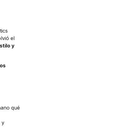
tics
vió el
stilo y
los
mano qué
 y