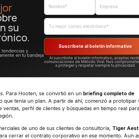
jor
obre
n su
rónico.
Suscríbete al boletín informativo
, tendencias y
tamente en tu bandeja
Al suscribirte al boletín informativo, aceptas recib
comunicaciones de Método Viral. Nos compromet
a proteger y respetar siempre tu privacidad.
s. Para Hooten, se convirtió en un
briefing completo de
ndo que tenía un plan. A partir de ahí, comenzó a prototipar
 ventas, perfil de clientes y búsquedas en tiempo real par
egión.
erciales de uno de sus clientes de consultoría,
Tiger Aest
para cerrar el contrato corporativo en ese momento. Aun a