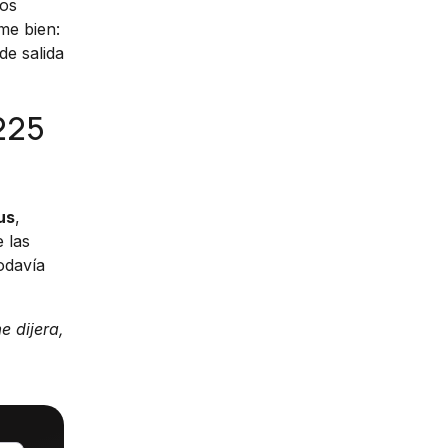
dos
me bien:
de salida
 225
us
,
 las
odavía
e dijera,