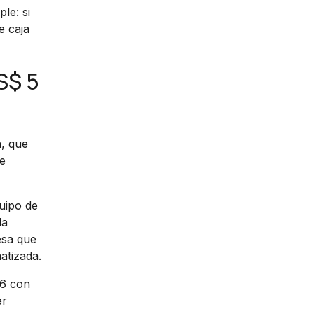
le: si
e caja
S$ 5
, que
de
uipo de
la
esa que
atizada.
26 con
er