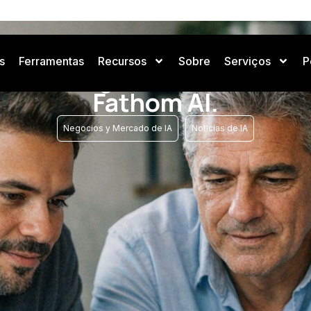
s
Ferramentas
Recursos
Sobre
Serviços
P
: Inteligencia artificial, 
Fathom AI.
,
Negocios y Mercado de IA
Noticias de IA