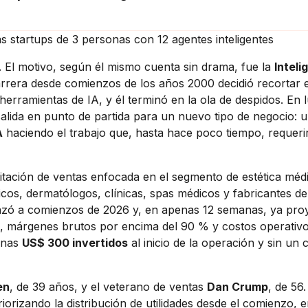
s startups de 3 personas con 12 agentes inteligentes
l motivo, según él mismo cuenta sin drama, fue la
Inteli
rrera desde comienzos de los años 2000 decidió recortar e
herramientas de IA, y él terminó en la ola de despidos. En 
salida en punto de partida para un nuevo tipo de negocio: 
A
haciendo el trabajo que, hasta hace poco tiempo, requeri
litación de ventas enfocada en el segmento de estética méd
icos, dermatólogos, clínicas, spas médicos y fabricantes de
anzó a comienzos de 2026 y, en apenas 12 semanas, ya pro
, márgenes brutos por encima del 90 % y costos operativ
enas
US$ 300 invertidos
al inicio de la operación y sin un
en
, de 39 años, y el veterano de ventas
Dan Crump
, de 56.
orizando la distribución de utilidades desde el comienzo, 