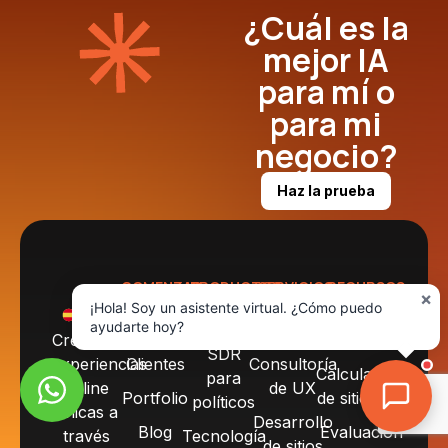
¿Cuál es la
mejor IA
para mí o
para mi
negocio?
Haz la prueba
COMENZAR
PRODUCTOS
SERVICIOS
RECURSOS
×
Sobre
Agente
Automatización
Herramientas
¡Hola! Soy un asistente virtual. ¿Cómo puedo
ES
ayudarte hoy?
nosotros
de la
e IA
Creamos
Noticias
SDR
experiencias
Clientes
Consultoría
Calculadora
para
online
de UX
Portfolio
de sitio web
políticos
únicas a
Desarrollo
Blog
Evaluación
través
Tecnología
de sitios