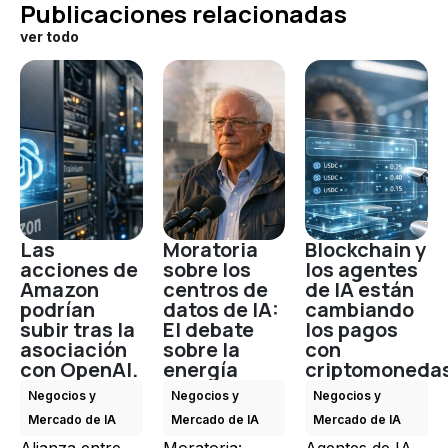
Publicaciones relacionadas
ver todo
Las
Moratoria
Blockchain y
acciones de
sobre los
los agentes
Amazon
centros de
de IA están
podrían
datos de IA:
cambiando
subir tras la
El debate
los pagos
asociación
sobre la
con
con OpenAI.
energía
criptomoneda
Negocios y
Negocios y
Negocios y
Mercado de IA
Mercado de IA
Mercado de IA