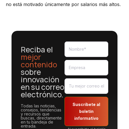
no está motivado únicamente por salarios más altos.
Reciba el
mejor
contenido
sobre
innovación
en su correo
electrónico.
Suscríbete al
Todas las noticias,
consejos, tendencias
boletín
y recursos que
buscas, directamente
informativo
en tu bandeja de
entrada.