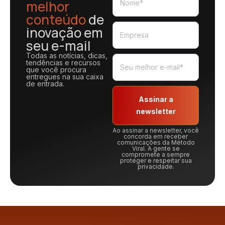
melhor
conteúdo
de
inovação em
seu e-mail
Todas as notícias, dicas,
tendências e recursos
que você procura
entregues na sua caixa
de entrada.
Assinar a
newsletter
Ao assinar a newsletter, você
concorda em receber
comunicações da Método
Viral. A gente se
compromete a sempre
proteger e respeitar sua
privacidade.