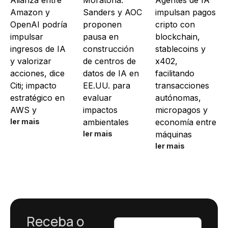
Alianza entre
Moratoria:
Agentes de IA
Amazon y
Sanders y AOC
impulsan pagos
OpenAI podría
proponen
cripto con
impulsar
pausa en
blockchain,
ingresos de IA
construcción
stablecoins y
y valorizar
de centros de
x402,
acciones, dice
datos de IA en
facilitando
Citi; impacto
EE.UU. para
transacciones
estratégico en
evaluar
autónomas,
AWS y
impactos
micropagos y
ler mais
ambientales
economía entre
ler mais
máquinas
ler mais
Receba o