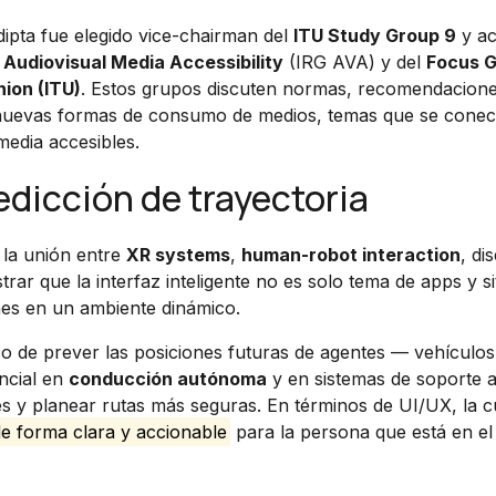
dipta fue elegido vice-chairman del
ITU Study Group 9
y ac
 Audiovisual Media Accessibility
(IRG AVA) y del
Focus G
ion (ITU)
. Estos grupos discuten normas, recomendacione
a y nuevas formas de consumo de medios, temas que se conec
media accesibles.
redicción de trayectoria
 la unión entre
XR systems
,
human-robot interaction
, di
trar que la interfaz inteligente no es solo tema de apps y si
ones en un ambiente dinámico.
o de prever las posiciones futuras de agentes — vehículos
encial en
conducción autónoma
y en sistemas de soporte al
es y planear rutas más seguras. En términos de UI/UX, la c
de forma clara y accionable
para la persona que está en el