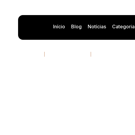
Início
Blog
Notícias
Categoria
Realidad aumentada
07/05/2026
10 minutos de leitura
Por
Rafael