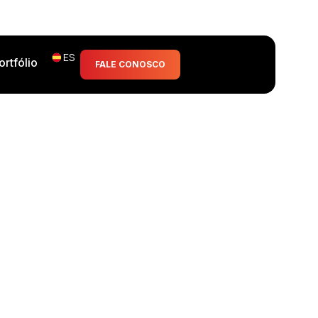
ES
ortfólio
FALE CONOSCO
nterfaz de usuario.