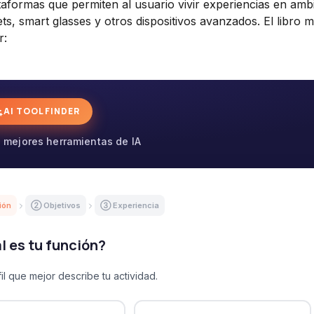
aformas que permiten al usuario vivir experiencias en amb
ts, smart glasses y otros dispositivos avanzados. El libro 
r:
AI TOOL FINDER
 mejores herramientas de IA
ión
② Objetivos
③ Experiencia
l es tu función?
il que mejor describe tu actividad.