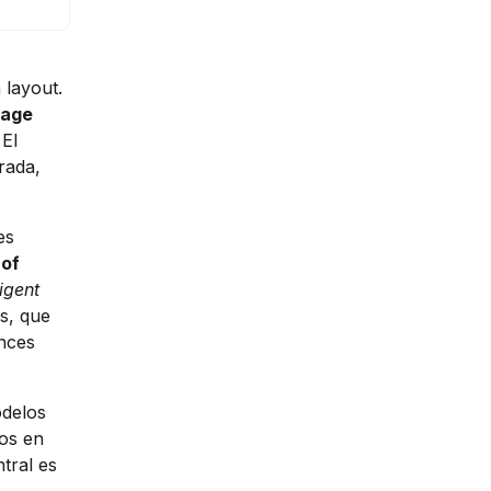
 layout.
uage
 El
irada,
es
 of
ligent
s, que
nces
odelos
tos en
ntral es