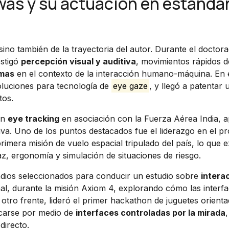
swas y su actuación en estánda
 sino también de la trayectoria del autor. Durante el doctor
estigó
percepción visual y auditiva
, movimientos rápidos d
emas
en el contexto de la interacción humano-máquina. En 
oluciones para tecnología de
eye gaze
, y llegó a patentar
tos.
on
eye tracking
en asociación con la Fuerza Aérea India, a
iva. Uno de los puntos destacados fue el liderazgo en el p
rimera misión de vuelo espacial tripulado del país, lo que e
az, ergonomía y simulación de situaciones de riesgo.
indios seleccionados para conducir un estudio sobre
intera
nal, durante la misión Axiom 4, explorando cómo las interf
otro frente, lideró el primer hackathon de juguetes orient
icarse por medio de
interfaces controladas por la mirada
,
directo.