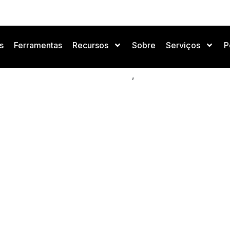
s
Ferramentas
Recursos
Sobre
Serviços
P
, diseño UI/UX e IA en la i
,
Negocios y Mercado de IA
Noticias de IA