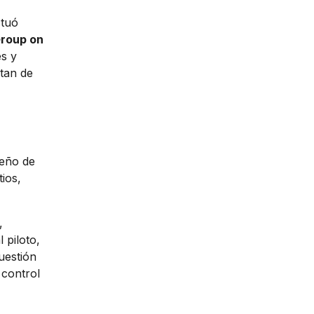
tuó
roup on
s y
tan de
seño de
tios,
,
 piloto,
uestión
 control