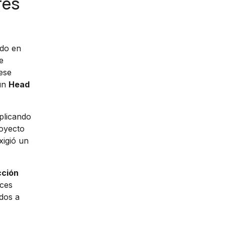
res
ado en
e
ese
 un
Head
plicando
royecto
xigió un
cción
aces
ados a