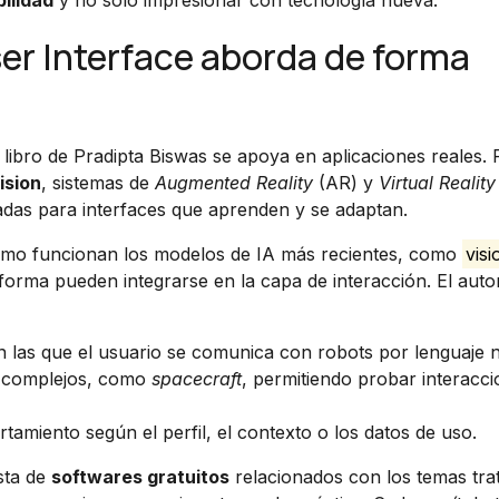
ilidad
y no solo impresionar con tecnología nueva.
User Interface aborda de forma
 libro de Pradipta Biswas se apoya en aplicaciones reales.
ision
, sistemas de
Augmented Reality
(AR) y
Virtual Reality
adas para interfaces que aprenden y se adaptan.
cómo funcionan los modelos de IA más recientes, como
visi
 forma pueden integrarse en la capa de interacción. El auto
n las que el usuario se comunica con robots por lenguaje n
 complejos, como
spacecraft
, permitiendo probar interacc
miento según el perfil, el contexto o los datos de uso.
ista de
softwares gratuitos
relacionados con los temas trat