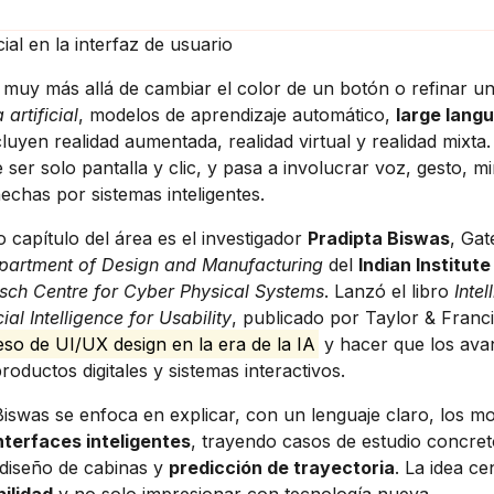
ial en la interfaz de usuario
uy más allá de cambiar el color de un botón o refinar un
 artificial
, modelos de aprendizaje automático,
large lang
uyen realidad aumentada, realidad virtual y realidad mixta.
 ser solo pantalla y clic, y pasa a involucrar voz, gesto, m
chas por sistemas inteligentes.
capítulo del área es el investigador
Pradipta Biswas
, Gat
partment of Design and Manufacturing
del
Indian Institute
sch Centre for Cyber Physical Systems
. Lanzó el libro
Intel
ial Intelligence for Usability
, publicado por Taylor & Franci
ceso de UI/UX design en la era de la IA
y hacer que los ava
oductos digitales y sistemas interactivos.
iswas se enfoca en explicar, con un lenguaje claro, los m
nterfaces inteligentes
, trayendo casos de estudio concre
diseño de cabinas y
predicción de trayectoria
. La idea ce