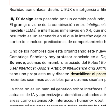
Realidad aumentada, diseño UI/UX e inteligencia artific
UI/UX design
está pasando por un cambio profundo, m
El gran giro viene de la combinación entre
inteligencia
models
(LLMs) e interfaces inmersivas en XR, que incl
resultado es un escenario en el que la interfaz deja de
contexto e incluso predicciones de comportamiento he
Uno de los nombres que está organizando este nuevo 
Cambridge Scholar y hoy profesor asociado en el
De
Science
, además de miembro asociado del
Robert Bo
User Interface: Usable Artificial Intelligence and Artific
tiene una propuesta muy directa:
desmitificar el pro
recientes sean más accesibles para quienes diseñan pr
La obra no es un manual genérico sobre interfaces. B
actuales de IA y aprendizaje automático aplicados a
i
áreas como sistemas XR, interacción humano-robot, 