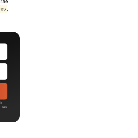
trae
ces
,
ir
emos