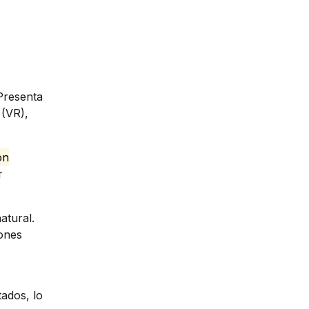
 Presenta
(VR),
on
r
atural.
iones
ados, lo