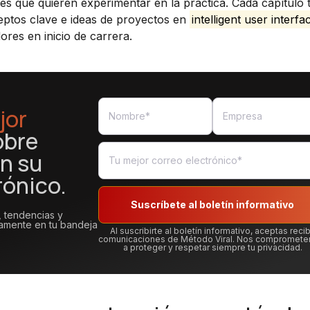
ales que quieren experimentar en la práctica. Cada capítulo 
eptos clave e ideas de proyectos en
intelligent user interfa
res en inicio de carrera.
jor
obre
n su
rónico.
Suscríbete al boletín informativo
, tendencias y
tamente en tu bandeja
Al suscribirte al boletín informativo, aceptas recib
comunicaciones de Método Viral. Nos compromet
a proteger y respetar siempre tu privacidad.